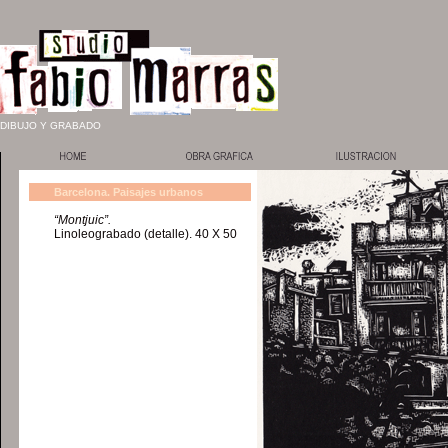
DIBUJO Y GRABADO
Barcelona. Paisajes urbanos
“Montjuic”.
Linoleograbado (detalle). 40 X 50