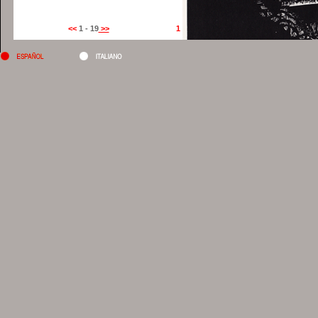
<<
1 - 19
>>
1