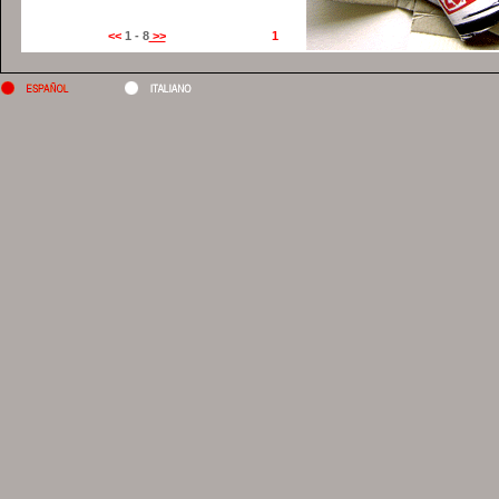
<<
1 - 8
>>
1