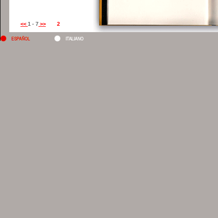
<<
1 - 7
>>
2