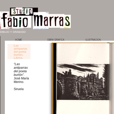
DIBUJO Y GRABADO
Las
antiparras
del poeta
burlón.
Libros.
“Las
antiparras
del poeta
burlón”.
José María
Merino.
Siruela